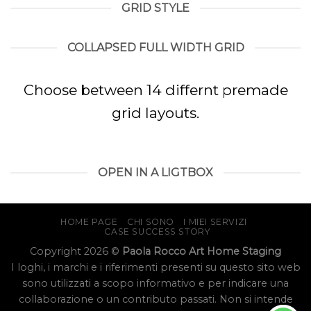
GRID STYLE
COLLAPSED FULL WIDTH GRID
Choose between 14 differnt premade
grid layouts.
OPEN IN A LIGTBOX
HOME PAGE
CHI SONO
I MIEI SERVIZI
CASE SUCCESS STORY
Copyright 2026 ©
Paola Rocco Art Home Staging
I loghi, i marchi e i riferimenti presenti su questo sito web
sono utilizzati a scopo informativo e per indicare una
collaborazione o un contributo passati. Non si intende